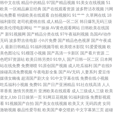
韩中文在线
精品中的精品
97国产精品视频
91美女在线视频
51
艹 Ts人妖操美女 午夜三级A 91婷婷五月份导航 欧美日韩轮乱五区 91福利在
欧美
一区精品麻豆经典
国产在线观看资源
波多野洁衣视频
污网
站免费看
特级欧美在线观看
自拍视频91
91艹艹
久草网在线
18
线看 福利网址在线视频观看 婷婷在线超碰 草莓丝瓜西瓜小视频 日韩123视
福利影院
老司机蜜桃在线
成人精品一区二区
韩日爆乳无码三级
欧美伦理电影网站
艹艹操操
AV黄色观看网站
日韩欧美在线国
频 91蜜桃免费看 黑人性爱网站 91vv视频福利社 国产精品码一区 熟女91九
产
新91视频网
国产精品分类在线
97午夜福利视频
岛国AV动作
无码
波多野吉依电影
小h片免费
国产精品色色视屏
国产午夜成
色 日韩精品玖玖玖 欧美第一夜页 香蕉视频黄污在线观看 亚洲天堂网2026 深
人
最新日韩精品
91福利视频导航
欧美喷水影院
91爱爱视频
欧
美色图论坛
91榴莲小视频
国产高清一卡新区
国产看片资源
二
夜福利视频 欧美日韩成人综合视频 美女看片 精品少妇影院 国产黄色在线
色吧97资源站
欧美日韩另类0
91华人
国产日韩一区二区
日本网
站在线免费
免费潮喷
91原创国产视频
成人吃瓜福利
国产在线9
www91豆花com 久久免费黄色网址 精品传媒精品网站 豆花社区久久 成人av
操碰高清免费视频
午夜电影全集
国产AV无码
人妻系列
爱豆传
媒倩女幽魂
超清国产剧大全
91中文字幕在线
免费在线小视频
影院在线导航 av在线资源网站 91精品网 影音先锋人妻偷窥av 婷婷五月花网
吃瓜福利小视频
免费91
国产日产亚洲精品
91社在线高清
人人
草香蕉
激情另类图片
亚洲欧美在线观看
成人三级成人三级
欧美
站 日韩一AV 青青草视频香蕉视频污 久久精品品国产 国产在线99视频 东京
老女人bb
日日操第一页
91网豆花视频
91福利剧场
免费影视观
看
91视频国产自拍
国产美女在线视频
欧美又大
无码四虎
女同
热导航 97在线超碰久热 91女生视频 91逼站 性欧美69导航 亚洲制丝袜伦 亚
激吻视频
极品性爱导航
欧美国产拳交喷奶
中文字幕第三页
超碰