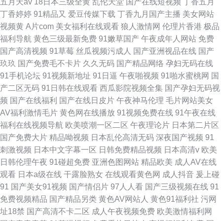
五月天av
18日本三级全黄
乱伦天堂
国产在线短视频
丁香五月
丁香婷婷
91精品又
爱豆传媒下载
丁香九月国产主播
美女网站
视频黄
A片com
美女福利在线观看
狼人激情网
伦理片香港
极品
福利导航
黄色三级最新免费
91嫩草国产
午夜成年人网站
免费
国产高清视频
91草莓
丝瓜视频污成人
国产亚洲视品在线
国产
玖玖
国产免费毛不卡片
久久无码
国产精品网络
孕妇无码在线
91手机论坛
91视频新地址
91日逼
午夜啪视频
91啪水蜜桃网
国
产二区无码
91日韩在线观看
西瓜影院视频全集
国产孕妇无码视
频
国产在线福利
国产在线日皮片
午夜神马伦理
毛片网站美女
AV福利激情毛片
黄色网在线播放
91视频免费在线
91午夜在线
福利在线视频导航
欧美喷潮一区二区
午夜理论片
日本第二片区
国产免费大片
精品呦视频
日本乱伦高清无码
深夜国产视频
91
刺激视频
日本中文字幕一区
日韩免费精品视频
日本高清v
欧美
日韩伦理午夜
91碰超免费
亚洲色图网站
精品欧美
成人AV在线
观看
日本a级在线
干露脸熟女
在线观看黄色网
成人抖音
爰上碰
91
国产美女91视频
国产情侣片
97人人看
国产三级视频在线
91
免费视频精品
国产精品另类
黄色AV网站人
黄色91福利社
污网
址18禁
国产高清不卡二区
成人午夜视频免费
欧美激情福利网