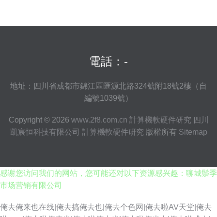
電話：-
地址：四川省成都市錦江區匯源北路324號附18號2樓（自
編號1039號）
Copyright © 2026
www.2f8.com.cn
計算機軟硬件研究
四川
凱宸恒科技有限公司
計算機軟硬件研究
版權所有
Sitemap
感谢您访问我们的网站，您可能还对以下资源感兴趣：聊城鬃季
市场营销有限公司
俺去俺来也在线|俺去搞俺去也|俺去个色网|俺去啦AV天堂|俺去