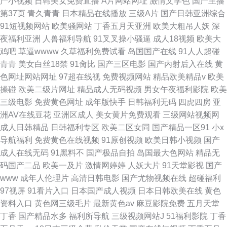
产小视频
日韩美女免费直播
A片网站网址
激情文学色
国产主播
第37页
青久青青
日本精品在线播放
三级A片
国产日韩亚洲综合
91短视频网站
欧美骚网站
丁香五月天亚洲
欧美大粗吊人妖
深
夜福利亚洲
人兽福利导航
91叉叉操小骚逼
成人18视频
欧美大
鸡吧
草逼wwww
久草福利免费试看
岛国国产在线
91人人超碰
青青
美女白丝18禁
91肏比
国产三区电影
国产内射后入在线
黄
色网址网站网址
97超在线视
免费视频网站
精品欧美精品v
欧美
操碰
欧美二级片网址
精品成人无码视频
男女午夜福利影院
欧美
三级电影
免费黄色网址
成年版快手
日韩福利无码
四虎四房
亚
洲AV在线豆花
亚洲区成人
美女黄片免费观看
三级网站视频网
成人日韩精品
日韩福利专区
欧美二区女同
国产精品一区91
小x
导航福利
免费黄色在线视频
91原创视频
欧美日韩小视频
国产
成人在线无码
91黑料不
国产极品自拍
岛国最大色网站
精品无
码国产二品
欧美一及片
激情网婷婷
人妖大片
91天堂影视
国产
www
成年人伦理片
高清日韩电影
国产尤物视频在线
超碰福利
97视屏
91看片入口
日本国产成人视频
日本日韩欧美在线
黄色
资料入口
黄色网三级毛片
最新黄色av
麻豆影院免费
五月天堂
丁香
国产精品水多
福利所导航
三级视频网站J
51福利影院
丁香