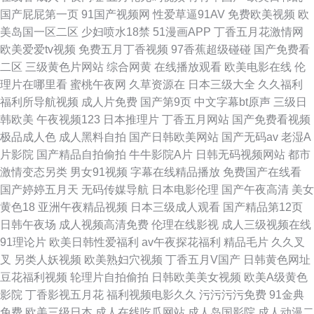
国产屁屁第一页
91国产视频网
性爱草逼91AV
免费欧美视频
欧
美岛国一区二区
少妇喷水18禁
51漫画APP
丁香五月花激情网
欧美爱爱tv视频
免费五月丁香视频
97香蕉超级碰碰
国产免费看
二区
三级黄色片网站
综合网黄
在线播放观看
欧美电影在线
伦
理片在哪里看
蜜桃午夜网
久草资源在
日本三级大全
久久福利
福利所导航视频
成人片免费
国产第9页
中文字幕bt原声
三级日
韩欧美
午夜视频123
日本推理片
丁香五月网站
国产免费看视频
极品成人色
成人黑料自拍
国产日韩欧美网站
国产无码av
老湿A
片影院
国产精品自拍偷拍
牛牛影院A片
日韩无码视频网站
都市
激情变态另类
男女91视频
字幕在线精品播放
免费国产在线看
国产婷婷五月天
无码传媒导航
日本电影伦理
国产午夜高清
美女
黄色18
亚洲午夜精品视频
日本三级成人观看
国产精品第12页
日韩午夜场
成人视频高清免费
伦理在线影视
成人三级视频在线
91理论片
欧美日韩性爱福利
av午夜探花福利
精品毛片
久久叉
叉
另类人妖视频
欧美熟妇穴视频
丁香五月V国产
日韩黄色网址
豆花福利视频
轮理片自拍偷拍
日韩欧美美女视频
欧美A级黄色
影院
丁香影视五月花
福利视频电影久久
污污污污免费
91金典
免费
欧美三级日本
成人在线吃瓜网站
成人岛国影院
成人动漫二