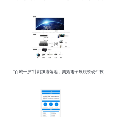
目標重塑大著作清晰進展要勾勒絕妙神思與海沸山
河震撼作完結功。**
“百城千屏”計劃加速落地，奧拓電子展現軟硬件技
術優勢