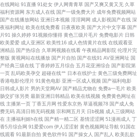
在线网站
91直播
91处女
伊人网青青草
国产又爽又黄又无
久草
爱爱影院成人l 俺去啦官网二区三区 91原创大神 91麻豆视频蜜桃 91传媒免
福利资源网
东方成人在线
国产一级免费大片
成年免费视频网站
国产在线播放网站
亚洲日本视频
淫淫网网
成人影视国产在线
深
费看 伊人福利视频一 91蜜桃动漫78 91免费国 91拍黄 91激情福利 91av福利
夜福利网址
欧美在线免费看
日夜夜欧美
国产大片中文字幕
国产
片91
操久婷婷
91视频你懂得
黄色三级片毛片
免费电影片
日韩
资源在线 性爱网六月 色悠悠成人网 日韩在线一区不卡 欧美午夜久久婷婷 日
欧美爱爱
成人亚洲区
欧美性16
成人色情黄片在线
在线观看亚
洲精品
国产热综合
久草网视频在线看
午夜精品网影院
伦理片完
本欧美亚洲在线 人妖自慰射精 人人肏肏 欧美性片久久网 狼人久操 黄网在线
整版
黄视网站在线播放
国产片自拍
国产在线91
AV亚洲网址
国
产经典三级在线
丁香婷婷五月综合
五月花亚洲综合
国产影院第
观看网站大全 国产精品成人久久 成AV人不卡在线 97亚洲婷婷影院 AV香蕉
一页
乱码欧美孕交
超碰在线艹
日本在线护士
黄色三级免费网址
香港电影伦理片
91黄色电影
亚洲一区成人视频
国产福利电影
网 成人午夜剧场黄色 性爱乱视频 伊人网诱惑在线观看 性爱资源 五月天综合
日韩成人影片
男的天堂网AV
国产精品尤物在
免费a一毛片
欧美
肠交扩张另类
最新亚洲日韩精品
欧美在线视频
免费黄色网址在
色图 色导航国产综合第一页 视频在线国产 影音先锋成人A片 91传媒免费网
线
主播第一页
丁香五月网
性爱东京热
草逼视频78
国产成人免
费无码
高清日韩无码视频
宗和网五月天
日b视频
成人三级网站
站入口 91va在线视频 91抖音在线观看 中文福利导航 91n成人网站 影音先锋
在
主播福利姬h在线
国产精一精二区
基情涩涩网
51漫画成人
丁
香5月综合网
91爱爱com
伊人涩涩射
黄色视频网址导航
91国在
AV成人片 先锋亚洲资源 1024在线免费看片 中文八区2页 91天堂网在线 91
线观看
91最新自拍
黄色软件91
国产操女人
国产乱人
欧美乱欲