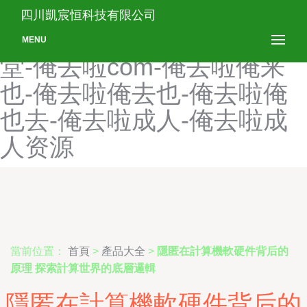
俺去俺来也在线-俺去搞俺去
四川凱宸恒科技有限公司
也-俺去个色网-俺去啦AV天
MENU
堂-俺去啦com-俺去啦俺来
也-俺去啦俺去也-俺去啦俺
也去-俺去啦成人-俺去啦成
人资源
當前位置：
首頁
>
產品大全
>
隱匿在計算機軟硬件背后的
原理 探索計算世界的底層邏輯
隱匿在計算機軟硬件背后的