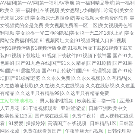
AV福利|第一AV网|第一福利AV导航|第一福利精品导航|第一福利
欧美久|第一福利社在线视频
美女翘臀少妇啪啪呻吟流水|美女全
光末满18勿进|美女撒尿无遮挡免费|美女视频大全免费的软件|美
女视频黄的全是免费|美女视频免费看一区二区|美女视频秀色福
利视频|美女脱得一光二净的隐私|美女脱一光二净18以上的|美女
网站免费福利视频
91视频网址大全|91视频网址入口|91视频
污|91视频污版|91视频污版免费|91视频污版下载|91视频下载安
装|91视频下载地址|91视频下载软件|91视频下载神器
国产91九
色蝌蚪|国产91九色在线|国产91久久精品|国产91剧情|国产91蝌
蚪|国产91露脸视频|国产91乱伦软件|国产91伦理视频|国产91论
坛|国产91绿帽老婆
久久永久免费|久久永久视频|久久有精品|久
久在热地址获取|久久在线|久久在线视频|久久在线影视|久久这里
有精品|久久这里只有精品99|久久这里只有精品免费
主站蜘蛛池模板：
男人操蜜桃视频
|
欧美性爱—撸一撸
|
亚洲伊
人五月花
|
91干逼视频观看
|
亚洲涩涩涩
|
日韩亚洲欧美中文
|
欧美性爱123区
|
国产成在线观看
|
免费午夜片
|
成人视频在线观
看
|
91爱爱
|
操操婷婷
|
高清国产在线视频
|
日韩精品1区
|
日韩淫
网区收藏
|
免费在线看黄国产
|
午夜鲁丝无码视频
|
日韩伦理影