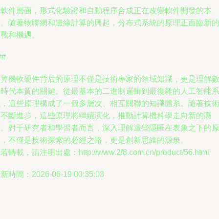
在軟件層面，形式化驗證和自動程序合成正在改變軟件開發的本
質。隨著物聯網和邊緣計算的興起，分布式系統的原理正面臨新
挑戰和機遇。
##
計算機軟硬件背后的原理不僅是技術專家的領域知識，更是理解
字時代本質的關鍵。從最基本的二進制邏輯到最復雜的人工智能
統，這些原理構成了一個多層次、相互關聯的知識體系。隨著技
的不斷進步，這些原理將繼續演化，推動計算機科學走向新的高
度。對于研究者和學習者而言，深入理解這些隱匿在表象之下的
理，不僅是技術探索的必經之路，更是創新思維的源泉。
若轉載，請注明出處：http://www.2f8.com.cn/product/56.html
新時間：2026-06-19 00:35:03