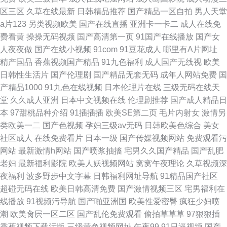
区三区
久草在线最新
日韩精品推荐
国产精品一区自拍
男人天堂
a片123
另类视频欧美
国产在线直播
亚洲卡一卡二
成人在线免
费看黄
操操无码视频
国产高清第一页
91国产在线播放
国产女
人夜夜做
国产在线小视频
91com
91豆花成人
哪里有A片网址
精产国品
香蕉视频国产精品
91九色福利
成人国产无线视
欧美
日韩性生活片
国产伦理剧
国产精品无套无码
成年人网站免费
国
产精品1000
91九色在线视频
日本伦理片在线
三级无码在线天
堂
久久成人亚洲
日本中文视频在线
伦理剧推荐
国产成人精品日
本
97甜桃品种介绍
91插插插
欧美SE第二页
毛片内射女
激情另
类欧美一二
国产色视频
孕妇三级av无码
日韩欧美色综合
美女
社区成人
在线免费看片
日本一级
国产传媒视频网站
免费观看污
网站
最新激情h网站
国产喷浆抽搐
宅男久久国产精品
国产乱肥
老妇
最新福利影院
欧美人妖视频网站
窝窝午夜理论
久草视频深
夜福利
波多野步中文字幕
日韩福利网址导航
91精品国产社区
超碰无码在线
欧美日韩高清免费
国产激情视频三区
宅男福利在
线播放
91视频污导航
国产啪亚洲国
欧美性爱密臀
疯狂少妇喷
潮
欧美肏屄一区二区
国产乱伦免费观看
偷拍草草草
97狠狠插
香蕉视频下载污版
三级黄色视频网址
午夜99
91日逼视频
国产