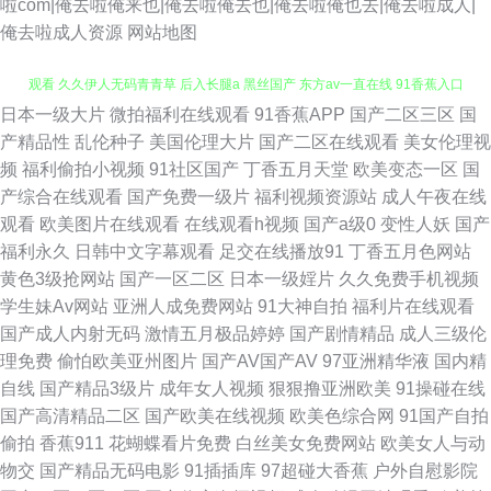
啦com|俺去啦俺来也|俺去啦俺去也|俺去啦俺也去|俺去啦成人|
俺去啦成人资源
网站地图
日本一级大片
微拍福利在线观看
91香蕉APP
国产二区三区
国
操碰免费视频在线观看 婷婷五月日韩伦理 亚洲欧美自拍一区 日韩理论在线
产精品性
乱伦种子
美国伦理大片
国产二区在线观看
美女伦理视
频
福利偷拍小视频
91社区国产
丁香五月天堂
欧美变态一区
国
观看 久久伊人无码青青草 后入长腿a 黑丝国产 东方av一直在线 91香蕉入口
产综合在线观看
国产免费一级片
福利视频资源站
成人午夜在线
观看
欧美图片在线观看
在线观看h视频
国产a级0
变性人妖
国产
91视频人人 91豆花永久视频完整 91N熟女 在线不卡a 中文娱乐2 四虎av播
福利永久
日韩中文字幕观看
足交在线播放91
丁香五月色网站
黄色3级抢网站
国产一区二区
日本一级婬片
久久免费手机视频
放 日韩淫淫网 欧美性爱sss 狼友基地97 黄色网战 肏逼人与兽 91视频观看网
学生妹Av网站
亚洲人成免费网站
91大神自拍
福利片在线观看
国产成人内射无码
激情五月极品婷婷
国产剧情精品
成人三级伦
站 亚洲精品白浆高清久久 国产精品一二三区啪啪 亚洲第一夜 微拍福利69 日
理免费
偷怕欧美亚州图片
国产AV国产AV
97亚洲精华液
国内精
自线
国产精品3级片
成年女人视频
狠狠撸亚洲欧美
91操碰在线
韩精品2 久久九九女女男女热 国在线视频91 国产精品福利姬 97色网视频网
国产高清精品二区
国产欧美在线视频
欧美色综合网
91国产自拍
偷拍
香蕉911
花蝴蝶看片免费
白丝美女免费网站
欧美女人与动
站 91视频青青操 91国家免费在线观看 91大神视频污 影音先锋av手机在线
物交
国产精品无码电影
91插插库
97超碰大香蕉
户外自慰影院