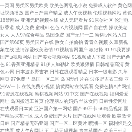
一页国
另类区另类欧美
欧美色图乱伦小说
免费成人软件
黄色网
天堂BTAV在线 色婷婷原网址 日日日草草操 日韩av色呦呦 老师机午夜福利
址视频播放
国产日产美产精品
成人午夜视频
伦理视频网站
黄色
18禁网站
亚洲无码视频在线
成人无码看片
91原创社区
伦理电
Av 日本αV在线观看 日本色啪 欧美性极品伪娘 内射尤物人妻14p
影香港
成人免费
蜜桃91色色
A片视频网
国产自在线
操欧美老
女人
人人97综合精品
岛国免费
国产无码一二
蜜桃tv网站入口
国产第66页
另类国产在线
熟女自拍偷拍
青青久视频
久草新视
频在线
激情深爱欧美激情
91视频官网国产
狠狠操-91
91我要操
国产ts视频网站
国产美女视频网站
91视频成人下载
国产无码色
色
91香蕉亚洲精品
91伊人加勒比
欧美狠狠插
日韩精品高清
黄
色av网
日本波多野吉衣
日韩在线观看精品
日本一级电影
久草
网页
97免费艹
岛国一区二区
岛国动作片在
波多野吉衣三级
亚
洲AV一卡
在线免费小视频
搞黄网站在线观看
免费色情A片网扯
91资源在线视频
蜜桃视频网站
91中文
国产在线视频
福利爱爱
网址
岛国搬运工首页
伦理朋友的妈妈
丝袜女同
日韩性爱网址
在线观看日本黄
亚洲国产第一网站
国产99不卡
66精品视频
国
产精品探花一区
成人免费国产大片
国产在线网址观看
欧美激情
日韩
国产精品无码亚洲
国产一区二区黄片
喷潮一区
福利姬足交
在线看
成人午夜网址
五月花无码视频
青青草国产
欧美日韩乱