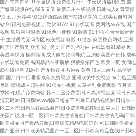
国产青青青草
91草逼视频
免费看片日韩
午夜视频福利免费
国
产嫩草视频在线
69叉叉叉
最新日本在线视频
日韩成人a
青青操
91
五月天婷婷
91短视频在线
国产在线观看的
白丝美女自慰网
站
91福利免费视频
加勒比91AV
91在线观看
黄网站av在线
国产
视频
狠狠擼狠狠擼
91桃色小视频
91激情
91干啪啪
青青操青青
干
主播诱惑无码专区
欧美视频电影
91播放
麻豆桃色网站
亚洲
欧美国产另类
欧美伦理另类
国产刺激对白
在线观看91精品
欧
美成年视频
操碰操揉
成人微拍福利导航
亚洲欧美国产日韩
成年
在线观看免费
岛国精品在线播放
狠狠撸第四色
欧美一页
女同电
影在线观看
91网国产尤物在
毛片网站黄色
狼人三级片
高清男
同
国产日韩伦理淫
成年免费视频
亚洲欧美中文视频
东京热亚洲
色图
蜜桃成人超碰网
91精品小视频
久草福利免费视影
五月天
堂网
伦理片免费网站
韩日二区兔费看|韩日高清视频无码|韩日高
清无码|韩日国插bwww|韩日精品三区|韩日精品视频|韩日精品一
区二区|韩日精品在线观看|韩日免费看电影|韩日欧美大片
日韩欧
美国产视频一区二区|日韩欧美激情兽交|日韩欧美激情无码|日韩
欧美极品国产极品最新|日韩欧美精品电影综合区|日韩欧美精品
国产亚洲|日韩欧美精品国产一区二区|日韩欧美精品在线|日韩欧