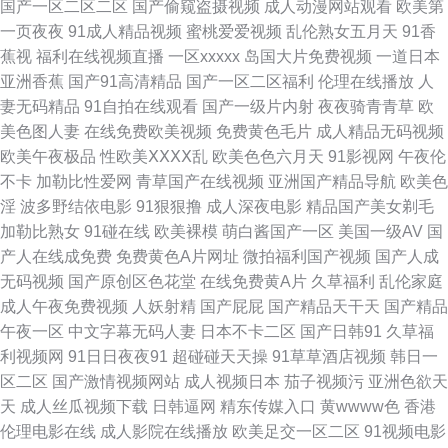
国产一区二区二区
国产偷窥盗摄视频
成人动漫网站观看
欧美第
久草免费色站 瑟瑟色播 伊人在线9 91乱子伦国产精品 黑丝美女足交 天堂色
一页夜夜
91成人精品视频
蜜桃爱爱视频
乱伦熟女五月天
91香
蕉视
福利在线视频直播
一区xxxxx
岛国大片免费视频
一道日本
豆花33 99国产视频 国产一级精品片 91c逼 黑人性爱亚洲wwww 亚洲97影院
亚洲香蕉
国产91高清精品
国产一区二区福利
伦理在线播放
人
妻无码精品
91自拍在线观看
国产一级片内射
夜夜骑青青草
欧
操精品大姐 老司机精品 影音先鋒日韩在線播 国产日本欧美色 五月婷婷蜜桃
美色图人妻
在线免费欧美视频
免费黄色毛片
成人精品无码视频
欧美午夜极品
性欧美ⅩⅩⅩⅩ乱
欧美色色六月天
91影视网
午夜伦
在线 91午夜色色 狼友基地av 亚洲成人网站在线 超碰色婷婷 欧美丝袜脚交
不卡
加勒比性爱网
青草国产在线视频
亚洲国产精品导航
欧美色
淫
波多野结依电影
91狠狠撸
成人深夜电影
精品国产美女剃毛
91桃色免费网站 久草日韩一区 先锋影音av第一页 AY视频资源在线 亚洲一区
加勒比熟女
91碰在线
欧美裸模
萌白酱国产一区
美国一级AV
国
产人在线成免费
免费黄色A片网址
微拍福利国产视频
国产人成
二区三区婷婷 91草伦理电影 国产精品一区 日韩中文亚洲丝袜综合 91涩涩网
无码视频
国产原创区色花堂
在线免费黄A片
久草福利
乱伦家庭
成人午夜免费视频
人妖射精
国产屁屁
国产精品天干天
国产精品
站 欧美亚洲日韩国产 91入口免费观看 精品欧美成人专区 91九色泉州论坛 黄
午夜一区
中文字幕无码人妻
日本不卡二区
国产日韩91
久草福
利视频网
91日日夜夜91
超碰碰天天操
91草草酒店视频
韩日一
色仓库 亚洲国产黄 91做爱视频在线观看 日韩无码欧美高清 91精东传媒果冻
区二区
国产激情视频网站
成人视频日本
茄子视频污
亚洲色欲天
天
成人丝瓜视频下载
日韩逼网
精东传媒入口
黄wwww色
香港
传媒 老女18p 91电影福利 九九热色色 亚洲高潮久久 波多野结衣先峰影音 ts
伦理电影在线
成人影院在线播放
欧美足交一区二区
91视频电影