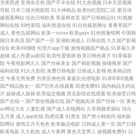
另类四虎
亚洲东京热
国产不卡在线
91九色视频
日本天堂视频
另类国产福利视频 日韩福利在线链接 51大神酒店开房探花 91香蕉水蜜桃叉
导航
日本三级光棍影院
91大神精品
欧美怡红院院二区
爱豆传
媒观看网站
综合日韩欧美
草逼网首页
国产日韩精品91
91视频
叉 91免费视频在线 91部免费电影 91n在线看 变态另类欧美 桃色五月 91大
网站在线
69性影院
福利资源在线
91自拍最新网址
青青草国产
成人
黄色岛国网站
欧美一xxxxx
欧美gayv
91色情激情网
中国韩
神网址在线观看 国产成人日本在线视频 午夜福利合集一区观看 91淫黄视频
国日本高清
国产国产一区
亚洲欧洲成人
日韩在线
久久国产影视
综合
欧美69潮喷
伦理片app下载
激情视频国产精品
91草莓久草
久久精品导航 91黄色操逼网站 丰满少妇一区二区 成人福利在线视频观看
超碰
成人性爱aa影院
欧美性爱插插
欧美日韩色黄片
91草莓影
院
午夜电影网久久
国产丝袜美女
国产精彩视频
操碰视屏
国产
WWW成人网 91视频链接 91社一区 91创美 黄污视频在线观看导航 成人网观
福利在线
91久久影院
免费日韩电影
日韩成人影视
欧美精品性
交
午夜宅男免费
另类亚洲色情
家庭乱伦理电影
91草B草B视频
看 91在线超碰到 91网站不用下载 91老司机视频 1024免费在线视频 午夜福
国产精品熟女一
国产巨乳在线观看
四虎免费91
国内精品无码短
片
超碰成人操操
欧美猛交视频
西瓜影院在线观看
欧美做受日韩
利国产视频一区 婷婷社区第一页国产 日韩A视频 老牛福利导航 国产精品久
国产在线一
国产原创视频在线
国产视频高清
国产丝袜一区
黄色
av网址大全
人妻乱视
国产成人在线网站
久草视频资源站
综合
久内蒙 成人影音先锋免费视频 97在线观看超碰香蕉 91小视频网站 91视频合
五月香
成人app在线
四虎试看
91男女
国产男小鲜肉同
福利影
院网站
激情五月天色色
欧美极品电影
日韩成人第一页
国产日韩
集 91福利社入口 在线精品九九 婷婷在线观看一区二区 欧美视频不卡 91男女
欧美电影
久久机热
成人午夜网
黄色天堂男人
操视频免费91
日