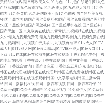
美精品在线观看|日韩欧美久久
91九色p|91九色白浆老牛|91九色
白丝探花|91九色超碰在线|91九色成人|91九色成人导航|91九色
磁力|91九色导航|91九色的欧美亚|91九色调教
国产黑丝美女视
频|国产黑丝美腿|国产黑丝美腿丝袜|国产黑丝免费看|国产黑丝喷
水|国产黑丝少妇|国产黑丝视频|国产黑丝手机在线|国产黑丝袜|
国产黑丝一区
九九欧美在线|九九青青|九九视频精在线|九九视频
久久情|九九视频免费高清|九九视频免费观看|九九视频免费在线|
九九视频网|九九视频在线播放|九九视频自拍15
91tv成人|91TV
成人片|91Tv成人网|91tv官网精品|91TV麻豆成人|91tv入口|91tv
下载|91tv在线|91tv在线播放|91tv在线视频
丁香影院色中色|丁香
园电影在线看|丁香在线0|丁香在线视频|丁香中文字幕|丁香综合
国产|丁香综合激情|丁香综合色图|丁香综合五月|东京热91传媒
韩国在线伦理电影|韩国在线伦理片|韩国在线免费电影|韩国在线
免费观看|韩国在线视频观看|韩国中文字幕电影|韩国主播av网
站|韩国主播福利在线|韩国主播青草视频|韩国主播青草种子
91
免费无码|91免费无码国产|91免费小视频|91免费伊人|91免费影
片|91免费影院|91免费永久|91免费永久在|91免费在线|91免费在
线公开
岛国资源av|岛国综合网|岛国做爱片|岛国做爱视频|第一