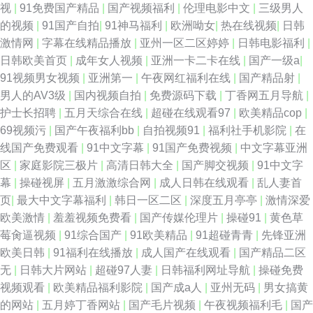
视
|
91免费国产精品
|
国产视频福利
|
伦理电影中文
|
三级男人
的视频
|
91国产自拍
|
91神马福利
|
欧洲呦女
|
热在线视频
|
日韩
激情网
|
字幕在线精品播放
|
亚州一区二区婷婷
|
日韩电影福利
|
日韩欧美首页
|
成年女人视频
|
亚洲一卡二卡在线
|
国产一级a
|
91视频男女视频
|
亚洲第一
|
午夜网红福利在线
|
国产精品射
|
男人的AV3级
|
国内视频自拍
|
免费源码下载
|
丁香网五月导航
|
护士长招聘
|
五月天综合在线
|
超碰在线观看97
|
欧美精品cop
|
69视频污
|
国产午夜福利bb
|
自拍视频91
|
福利社手机影院
|
在
线国产免费观看
|
91中文字幕
|
91国产免费视频
|
中文字幕亚洲
区
|
家庭影院三极片
|
高清日韩大全
|
国产脚交视频
|
91中文字
幕
|
操碰视屏
|
五月激激综合网
|
成人日韩在线观看
|
乱人妻首
页
|
最大中文字幕福利
|
韩日一区二区
|
深度五月亭亭
|
激情深爱
欧美激情
|
羞羞视频免费看
|
国产传媒伦理片
|
操碰91
|
黄色草
莓肏逼视频
|
91综合国产
|
91欧美精品
|
91超碰青青
|
先锋亚洲
欧美日韩
|
91福利在线播放
|
成人国产在线观看
|
国产精品二区
无
|
日韩大片网站
|
超碰97人妻
|
日韩福利网址导航
|
操碰免费
视频观看
|
欧美精品福利影院
|
国产成a人
|
亚州无码
|
男女搞黄
的网站
|
五月婷丁香网站
|
国产毛片视频
|
午夜视频福利毛
|
国产