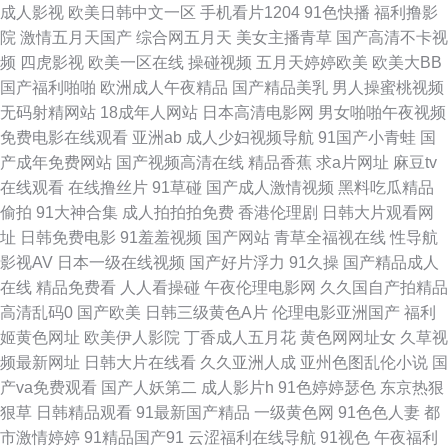
成人影视
欧美日韩中文一区
手机看片1204
91色快播
福利撸影
洲av成人电影不卡 天堂五月天网 欧美性黄色日韩性 久久爽一区 国产精品乱
院
激情五月天国产
综合网五月天
美女主播青草
国产高清不卡视
频
四虎影视
欧美一区在线
操碰视频
五月天婷婷欧美
欧美大BB
码一区在线 操女人的逼8p 91网站在线观看入口 97资源人妻 99久久精品费
国产福利啪啪
欧洲成人午夜精品
国产精品美乳
男人操蜜桃视频
无码射精网站
18成年人网站
日本高清电影网
男女啪啪午夜视频
精 91社区免费 91刺激 91福利视频广场 伊人大香蕉小说 色综合欧美日韩 日
免费电影在线观看
亚洲ab
成人少妇视频导航
91国产小青蛙
国
产成年免费网站
国产视频高清在线
精品香蕉
求a片网址
麻豆tv
韩不卡五区 伊人精品大香蕉 影音先锋91国产 亚洲淫网 污污色色的视频在线
在线观看
在线撸丝片
91草碰
国产成人激情视频
黑料吃瓜精品
偷拍
91大神合集
成人拍拍拍免费
香港伦理剧
日韩大片观看网
看 日本人人操 国产主播露脸自撸 九九热毛茸茸 国产久久精品人妻 超碰蜜臀
址
日韩免费电影
91羞羞视频
国产网站
青草全福视在线
性导航
影视AV
日本一级在线视频
国产好片浮力
91久操
国产精品成人
91上传 东方VA在线播放 丁香花社区在线资源 AV之家 91视频永久网址 91精
在线
精品免费看
人人看操碰
午夜伦理电影网
久久国自产拍精品
高清乱码0
国产欧美
日韩三级黄色A片
伦理电影亚洲国产
福利
品影视区 91www在线 亚洲aa 日韩无码高清中出 日本a在线播放 色妞妞婷婷
姬黄色网址
欧美伊人影院
丁香成人五月花
黄色网网址女
久草视
频最新网址
日韩大片在线看
久久亚洲人成
亚州色图乱伦小说
国
操导航 深爱妞妞导航 深夜福利高清无码 欧美一区二区高潮喷水 久久一级视
产va免费观看
国产人妖第二
成人影片h
91色婷婷瑟色
东京热狠
狠草
日韩精品观看
91最新国产精品
一级黄色网
91色色人妻
都
频 激情综合传媒 福利社试看三分钟 国产91啦 福利社老司机91 成人网入口
市激情婷婷
91精品国产91
云涩福利在线导航
91视色
午夜福利