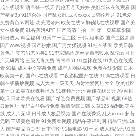
成在线观看
萌白酱一线天
乱伦五月天婷婷
美腿丝袜在线观看
国
产精品3p
91综合碰
国产乱女乱
成人xxxxx
日韩伦理片
91色爱
免费黄色av网址
欧美肥老妇
欧美在线tv
加勒比在线视屏
国产美
女在线免费
91香蕉污APP
国产高清自拍一区
第一页草草影院
韩日成人
精品福利
91天堂一区二区
日韩a级电影
国产二区高清
国产www视频
国产粉嫩
国产男女猛视频
91社在线看
欧美日韩
黄色片
变态另态另类2
91李宗精品
黑丝袜自慰喷水
乱伦五月
国
产无码网站
三级无毒免费
青青草51
91丝袜在线
91九色在线观
看
91插
成人中文字幕免费
成年人网站视频
免费在线影院
日本
欧美第一页
国产ts在线观看
午夜影院国产在线
91操在线观看
日
韩在线播放视频
成人大片一级天天
内射性爱网址大全
欧美社区
第一页
欧美在线视频播放
91视频污污污
超碰在线公开
AV蜜桃
吃瓜
日本欧美在线看
国产精选免费视频
国产精品91视频
69热
最新网址
无码白丝强行免费
激情影院日韩
久草123
福利欧美在
线
成人片无码
日韩成人极品视频
国产在线诱惑
乱人xxxxx
超黄
无码
三级黄色图片
91免费看视频
精品午夜福利网
精品亚洲成a
人
国产精品萌白酱
日本理论
91操电影
91一区
成人精品无
91国