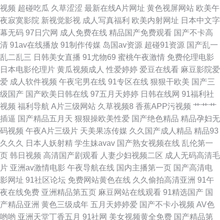
视频
超碰吃瓜
久草涩涩
最新在线A片网址
黄色视屏网站
欧美午
视频草草 91激情乱伦 91福利主播 91n在线观看com 亚洲主播国产 婷婷一本
夜寂寞影院
新视觉影视
成人写真福利
欧美内射网址
日本中文字
幕无码
97日穴网
成人免费在线
精品国产免费观看
国产不卡高
道色五月 成人社区男人的天堂 国产肏屄 精东AV 国精国产天堂 国产丝袜自拍
清
91av在线播放
91制作传媒
岛国av资源
超碰91资源
国产乱一
乱二乱三
日韩美女直播
91尤物69
蜜桃午夜激情
免费伦理电影
福利片父女 福利涩导航 三级久久视频 国产综合自拍一区 成人深夜福利黄色
日本电影伦理片
黄瓜视频成人
性爱婷婷
爱豆在线看
麻豆影院爱
爱
成人软件视频
午夜宅男在线
91专区在线
狠狠干欧美
国产三
在线 男人的天堂网手机版 欧美日韩干逼网站 美女黄久久 欧美性交在线 欧美
级国产
国产欧美日韩在线
97五月天婷婷
日韩在线网
91福利社
视频
福利导航
A片三级网站
久草视频8
香蕉APP污视频
艹艹艹
Sm重味 玖玖资中文字幕视频 九一视频wwww 欧美精品久久99久久 婷婷她
插逼
国产精品五月天
狠狠操欧美性爱
国产绝色精品
精品孕妇无
码视频
午夜A片三级片
天美果冻传媒
久久国产成人精品
精品93
六月天 91超碰人人操人人妻 51视频探花 亚洲先锋资源网 午夜看片 51导航
久久久
日本人妖射精
学生妹avav
国产熟女视频在线
乱伦第一
页
韩日视频
高清国产剧观看
人妻少妇视频二区
成人无码高清毛
亚洲在线97av 五月天午夜网 首页成人免费入口 日韩欧美专区 欧美亚洲日韩
片
亚洲av激情电影
午夜导航在线
国内主播第一页
国产高清电
影网址
91社区论坛
免费网站黄色在线
久久偷拍高清亚洲
91午
国产婷婷 男人天堂啪啪啪 久久宜春院 精品国产福利 国产午夜在线 国产不卡
夜在线免费
亚洲精品第五页
麻豆网站在线观看
91精选国产
国
产精品亚洲
黄色三级成年
五月天婷婷爱
国产不卡小视频
AV色
一区二区 久久大黄视频网站 人人摸人人色 日韩无码资源诱惑 深夜成人影视
哟哟
亚洲天堂丁香五月
91社网
美女视频黄全免费
国产精品第