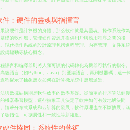
變。
軟件：硬件的靈魂與指揮官
如果說硬件是計算機的身體，那么軟件就是其靈魂。操作系統作
最基礎的軟件層，管理硬件資源并提供用戶與應用程序之間的接
口。現代操作系統的設計原理包括進程管理、內存管理、文件系
和設備驅動等核心概念。
編程語言和編譯器則將人類可讀的代碼轉化為機器可執行的指令
高級語言（如Python、Java）到匯編語言，再到機器碼，這一
換過程揭示了抽象層次如何在計算機系統中層層遞進。
算法與數據結構則是軟件效率的數學基礎。從簡單的排序算法到
雜的機器學習模型，這些抽象工具決定了軟件如何有效地解決問
題。隨著分布式系統和云計算的發展，軟件原理也在不斷擴展，
蓋了容錯性、可擴展性和一致性等新維度。
軟硬件協同：系統性的藝術