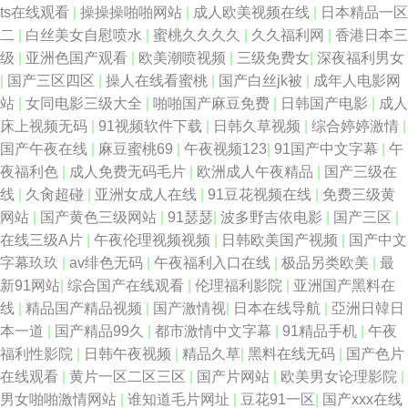
ts在线观看
|
操操操啪啪网站
|
成人欧美视频在线
|
日本精品一区
二
|
白丝美女自慰喷水
|
蜜桃久久久久
|
久久福利网
|
香港日本三
级
|
亚洲色国产观看
|
欧美潮喷视频
|
三级免费女
|
深夜福利男女
|
国产三区四区
|
操人在线看蜜桃
|
国产白丝jk被
|
成年人电影网
站
|
女同电影三级大全
|
啪啪国产麻豆免费
|
日韩国产电影
|
成人
床上视频无码
|
91视频软件下载
|
日韩久草视频
|
综合婷婷激情
|
国产午夜在线
|
麻豆蜜桃69
|
午夜视频123
|
91国产中文字幕
|
午
夜福利色
|
成人免费无码毛片
|
欧洲成人午夜精品
|
国产三级在
线
|
久肏超碰
|
亚洲女成人在线
|
91豆花视频在线
|
免费三级黄
网站
|
国产黄色三级网站
|
91瑟瑟
|
波多野吉依电影
|
国产三区
|
在线三级A片
|
午夜伦理视频视频
|
日韩欧美国产视频
|
国产中文
字幕玖玖
|
av绯色无码
|
午夜福利入口在线
|
极品另类欧美
|
最
新91网站
|
综合国产在线观看
|
伦理福利影院
|
亚洲国产黑料在
线
|
精品国产精品视频
|
国产激情视
|
日本在线导航
|
亞洲日韓日
本一道
|
国产精品99久
|
都市激情中文字幕
|
91精品手机
|
午夜
福利性影院
|
日韩午夜视频
|
精品久草
|
黑料在线无码
|
国产色片
在线观看
|
黄片一区二区三区
|
国产片网站
|
欧美男女论理影院
|
男女啪啪激情网站
|
谁知道毛片网址
|
豆花91一区
|
国产xxx在线